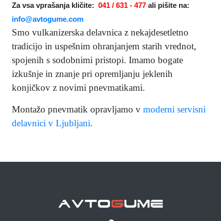
Za vsa vprašanja kličite:
041 / 631 - 477
ali pišite na:
info@avtogume.com
Smo vulkanizerska delavnica z nekajdesetletno
tradicijo in uspešnim ohranjanjem starih vrednot,
spojenih s sodobnimi pristopi. Imamo bogate
izkušnje in znanje pri opremljanju jeklenih
konjičkov z novimi pnevmatikami.
Montažo pnevmatik opravljamo v
moderni servisni
delavnici v Ljubljani
.