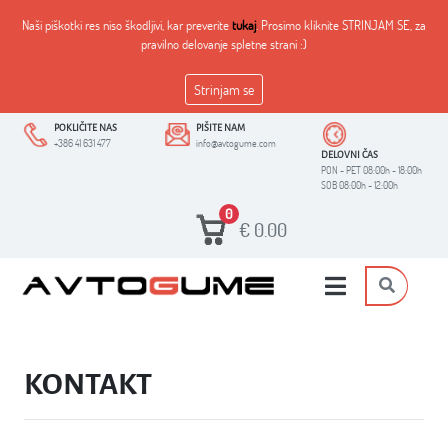
Naši piškotki res niso škodljivi, kar preverite
tukaj
. Prosimo kliknite STRINJAM SE, za
pravilno delovanje spletne strani :)
Strinjam se
POKLIČITE NAS
PIŠITE NAM
+386 41 631 477
info@avtogume.com
DELOVNI ČAS
PON - PET 08:00h - 18:00h
SOB 08:00h - 12:00h
0
€
0.00
KONTAKT