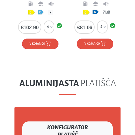
71dB
/
€102.90
€81.06
V KOŠARICO
V KOŠARICO
ALUMINIJASTA
PLATIŠČA
KONFIGURATOR
PLATIŠČ