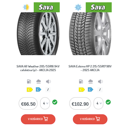
SAVA All Weather 205/55R16 94V
SAVA Eskimo HP 2 215/55R17 98V
celoletna (p) - AKCIJA 2025
- 2025 AKCIJA
/
/
€66.50
€102.90
V KOŠARICO
V KOŠARICO