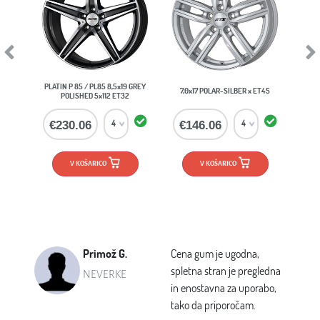
Previous
Next
19 GREY
BORBET BY / BO45 9,0x20 TITAN
7,0x17 POLAR-SILBER x ET45
32
POL MATT 5x112 ET25
€146.06
€356.39
V KOŠARICO
V KOŠARICO
Primož G.
Cena gum je ugodna,
spletna stran je pregledna
NEVERKE
in enostavna za uporabo,
tako da priporočam.