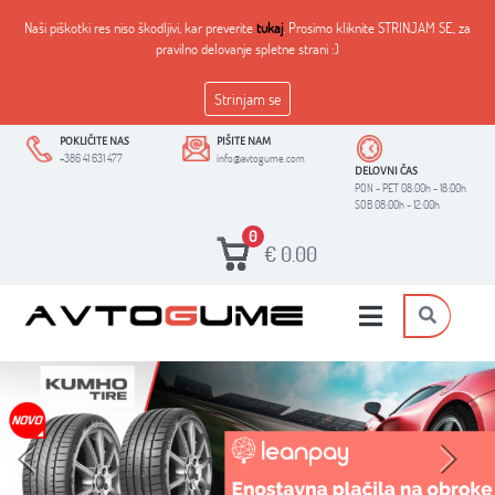
Naši piškotki res niso škodljivi, kar preverite
tukaj
. Prosimo kliknite STRINJAM SE, za
pravilno delovanje spletne strani :)
Strinjam se
POKLIČITE NAS
PIŠITE NAM
+386 41 631 477
info@avtogume.com
DELOVNI ČAS
PON - PET 08:00h - 18:00h
SOB 08:00h - 12:00h
0
€
0.00
Previous
Next