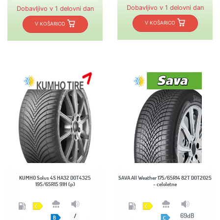
Dobavljivo v 1 delovni dan
Dobavljivo v 1 delovni dan
V KOŠARICO
V KOŠARICO
KUMHO Solus 4S HA32 DOT4325
SAVA All Weather 175/65R14 82T DOT2025
195/65R15 91H (p)
- celoletne
69dB
/