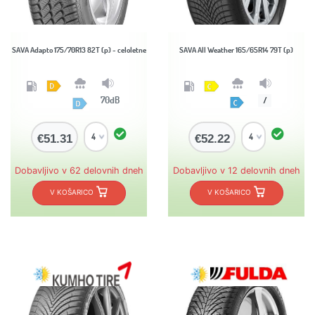
SAVA Adapto 175/70R13 82T (p) - celoletne
SAVA All Weather 165/65R14 79T (p)
70dB
/
€51.31
€52.22
Dobavljivo v 62 delovnih dneh
Dobavljivo v 12 delovnih dneh
V KOŠARICO
V KOŠARICO