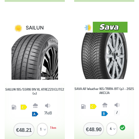
SAILUN
SAVA All Weather 165/70R14 81T (p) - 2025
SAILUN 195/55R16 91V XL ATREZZO ELITE2
AKCIJA
(n)
71dB
/
1 kos
€48.90
€48.21