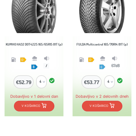
KUMHO HA32 DOT4225 165/65R15 81T (p)
FULDA Multicontrol 165/70R14 81T (p)
67dB
/
€52.79
€53.77
Dobavljivo v 1 delovni dan
Dobavljivo v 2 delovnih dneh
V KOŠARICO
V KOŠARICO