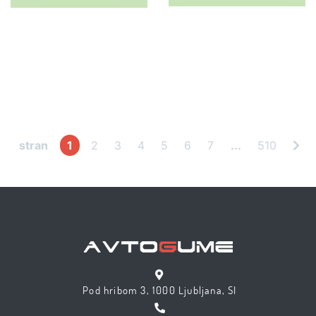
stran
1
2
3
4
5
6
7
...
510
Pod hribom 3, 1000 Ljubljana, SI