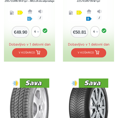
205/55R16 94V (p) - AKCIJA do odprodaje
225/45R17 94W (p)
/
/
€49.90
€50.81
Dobavljivo v 1 delovni dan
Dobavljivo v 1 delovni dan
V KOŠARICO
V KOŠARICO