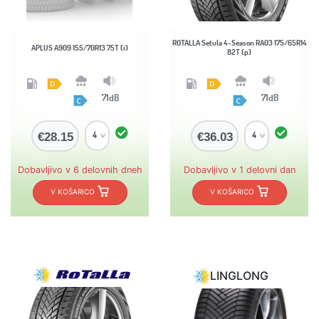
ROTALLA Setula 4-Season RA03 175/65R14
APLUS A909 155/70R13 75T (i)
82T (p)
71dB
71dB
€28.15
€36.03
Dobavljivo v 6 delovnih dneh
Dobavljivo v 1 delovni dan
V KOŠARICO
V KOŠARICO
LINGLONG