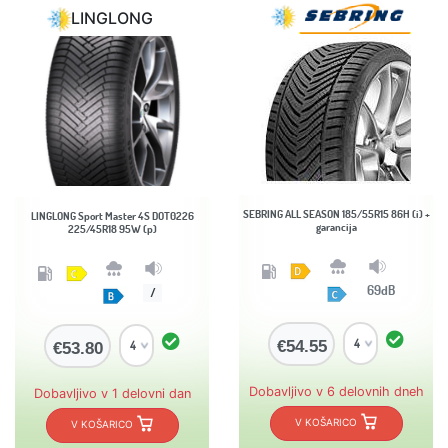
LINGLONG
SEBRING ALL SEASON 185/55R15 86H (i) +
LINGLONG Sport Master 4S DOT0226
garancija
225/45R18 95W (p)
69dB
/
€54.55
€53.80
Dobavljivo v 6 delovnih dneh
Dobavljivo v 1 delovni dan
V KOŠARICO
V KOŠARICO