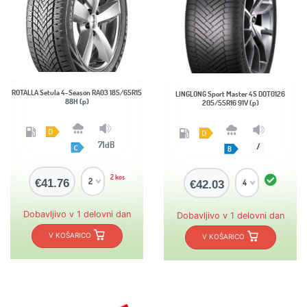
ROTALLA Setula 4-Season RA03 185/65R15
LINGLONG Sport Master 4S DOT0126
88H (p)
205/55R16 91V (p)
71dB
/
2 kos
€41.76
€42.03
Dobavljivo v 1 delovni dan
Dobavljivo v 1 delovni dan
V KOŠARICO
V KOŠARICO