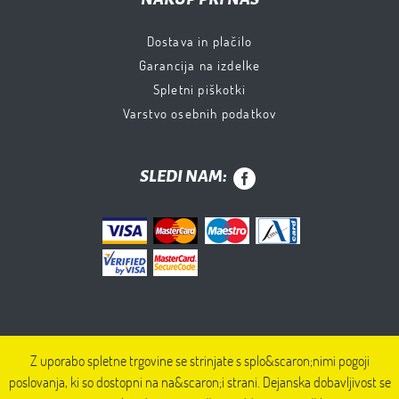
Dostava in plačilo
Garancija na izdelke
Spletni piškotki
Varstvo osebnih podatkov
SLEDI NAM:
Z uporabo spletne trgovine se strinjate s splo&scaron;nimi pogoji
poslovanja, ki so dostopni na na&scaron;i strani. Dejanska dobavljivost se