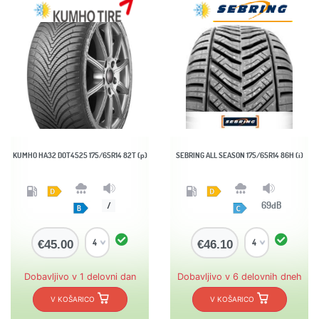
KUMHO HA32 DOT4525 175/65R14 82T (p)
SEBRING ALL SEASON 175/65R14 86H (i)
69dB
/
€45.00
€46.10
Dobavljivo v 1 delovni dan
Dobavljivo v 6 delovnih dneh
V KOŠARICO
V KOŠARICO