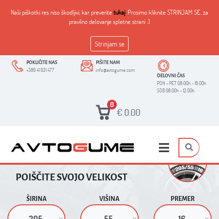
Naši piškotki res niso škodljivi, kar preverite
tukaj
. Prosimo kliknite STRINJAM SE, za
pravilno delovanje spletne strani :)
Strinjam se
POKLIČITE NAS
PIŠITE NAM
+386 41 631 477
info@avtogume.com
DELOVNI ČAS
PON - PET 08:00h - 18:00h
SOB 08:00h - 12:00h
0
€
0.00
POIŠČITE SVOJO VELIKOST
ŠIRINA
VIŠINA
PREMER