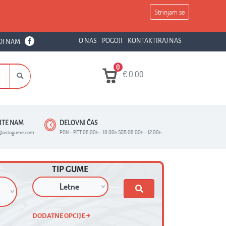
Strinjam se
O NAS
POGOJI
KONTAKTIRAJ NAS
DI NAM:
0
€
0.00
ŠITE NAM
DELOVNI ČAS
o@avtogume.com
PON - PET 08:00h - 18:00h SOB 08:00h - 12:00h
TIP GUME
DODATNE OPCIJE