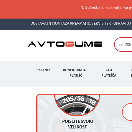
Naši piškotki res niso škodljivi, kar p
DOSTAVA IN MONTAŽA PNEVMATIK, SERVIS TER POPRAVILO 
ISKALNIK
KONFIGURATOR
ALU
PLATIŠČ
PLATIŠČA
POIŠČITE SVOJO
VELIKOST