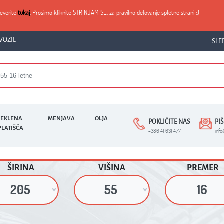
reverite
tukaj
. Prosimo kliknite STRINJAM SE, za pravilno delovanje spletne strani :)
VOZIL
SLE
JEKLENA
MENJAVA
OLJA
POKLIČITE NAS
PI
PLATIŠČA
+386 41 631 477
inf
ŠIRINA
VIŠINA
PREMER