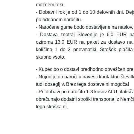
možnem roku.
- Dobavni rok je od 1 do 10 delovnih dni. Dej
po oddanem naročilu.
- Naročene gume bodo dostavljene na naslov, k
- Dostava znotraj Slovenije je 6,0 EUR n
oziroma 13,0 EUR na paket za dostavo na
količina 1 do 2 pnevmatiki.
Strošek plačil
skupno vsoto.
- Kupec bo o dostavi predhodno obveščen prek
- Nujno je ob naročilu navesti kontaktno številk
tudi dosegljiv. Brez tega dostava ni mogoča!
- Pri dobavi po naročilu 1-3 kosov ALU platišča,
obračunajo dodatni stroški transporta iz Nemči
tega stroška ni.