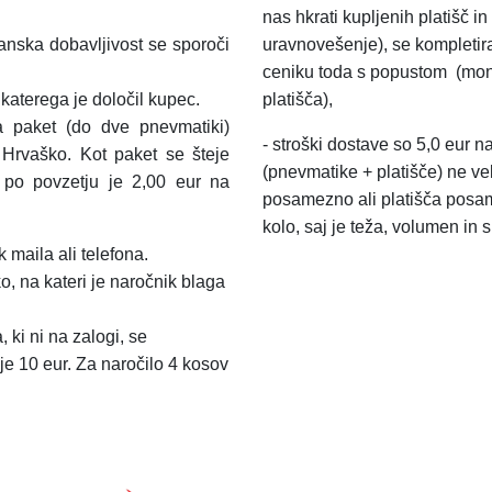
nas hkrati kupljenih platišč 
anska dobavljivost se sporoči
uravnovešenje), se kompletir
ceniku toda s popustom
(mon
aterega je določil kupec.
platišča),
a paket (do dve pnevmatiki)
-
stroški dostave so 5,0 eur n
 Hrvaško.
Kot paket se šteje
(pnevmatike + platišče) ne ve
a po povzetju je 2,00 eur na
posamezno ali platišča posa
kolo, saj je teža, volumen in 
 maila ali telefona.
o, na kateri je naročnik blaga
 ki ni na zalogi, se
je 10 eur. Za naročilo 4 kosov