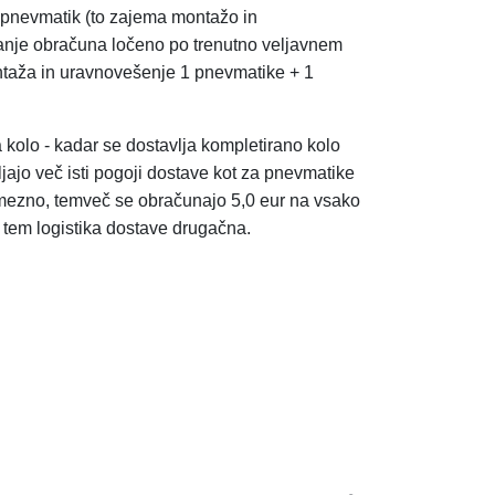
in pnevmatik (to zajema montažo in
anje obračuna ločeno po trenutno veljavnem
taža in uravnovešenje 1
pnevmatike + 1
a kolo - kadar se dostavlja kompletirano kolo
ljajo več isti pogoji dostave kot za pnevmatike
mezno, temveč se obračunajo 5,0 eur na vsako
s tem logistika dostave drugačna.