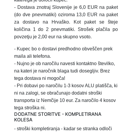
- Dostava znotraj Slovenije je 6,0 EUR na paket
(do dve pnevmatiki) oziroma 13,0 EUR na paket
za dostavo na Hrvaško.
Kot paket se šteje
količina 1 do 2 pnevmatiki.
Strošek plačila po
povzetju je 2,00 eur na skupno vsoto.
- Kupec bo o dostavi predhodno obveščen prek
maila ali telefona.
- Nujno je ob naročilu navesti kontaktno številko,
na kateri je naročnik blaga tudi dosegljiv. Brez
tega dostava ni mogoča!
- Pri dobavi po naročilu 1-3 kosov ALU platišča, ki
ni na zalogi, se obračunajo dodatni stroški
transporta iz Nemčije 10 eur. Za naročilo 4 kosov
tega stroška ni.
DODATNE STORITVE - KOMPLETIRANA
KOLESA
- stroški kompletiranja
- kadar se stranka odloči