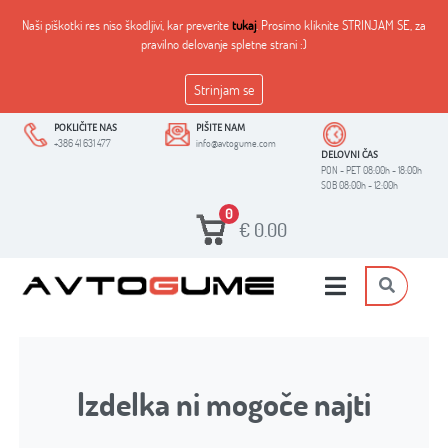
Naši piškotki res niso škodljivi, kar preverite
tukaj
. Prosimo kliknite STRINJAM SE, za
pravilno delovanje spletne strani :)
Strinjam se
POKLIČITE NAS
PIŠITE NAM
+386 41 631 477
info@avtogume.com
DELOVNI ČAS
PON - PET 08:00h - 18:00h
SOB 08:00h - 12:00h
0
€
0.00
Izdelka ni mogoče najti