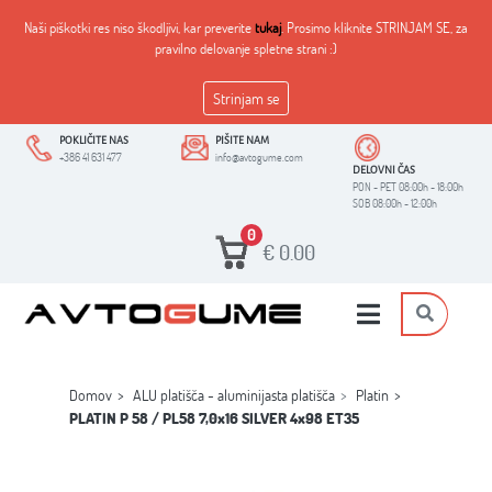
Naši piškotki res niso škodljivi, kar preverite
tukaj
. Prosimo kliknite STRINJAM SE, za
pravilno delovanje spletne strani :)
Strinjam se
POKLIČITE NAS
PIŠITE NAM
+386 41 631 477
info@avtogume.com
DELOVNI ČAS
PON - PET 08:00h - 18:00h
SOB 08:00h - 12:00h
0
€
0.00
Domov
ALU platišča - aluminijasta platišča
Platin
PLATIN P 58 / PL58 7,0x16 SILVER 4x98 ET35