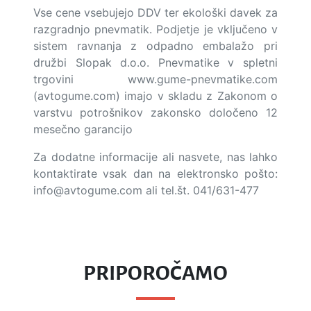
Vse cene vsebujejo DDV ter ekološki davek za
razgradnjo pnevmatik. Podjetje je vključeno v
sistem ravnanja z odpadno embalažo pri
družbi Slopak d.o.o. Pnevmatike v spletni
trgovini www.gume-pnevmatike.com
(avtogume.com) imajo v skladu z Zakonom o
varstvu potrošnikov zakonsko določeno 12
mesečno garancijo
Za dodatne informacije ali nasvete, nas lahko
kontaktirate vsak dan na elektronsko pošto:
info@avtogume.com
ali tel.št. 041/631-477
PRIPOROČAMO