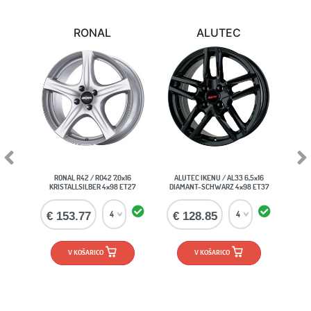
RONAL
ALUTEC
Previous
Next
RONAL R42 / RO42 7,0x16
ALUTEC IKENU / AL33 6,5x16
KRISTALLSILBER 4x98 ET27
DIAMANT-SCHWARZ 4x98 ET37
€ 153.77
€ 128.85
V KOŠARICO
V KOŠARICO