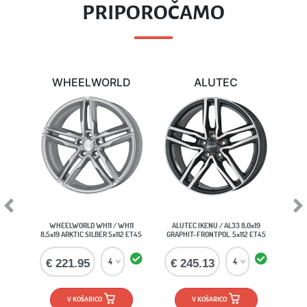
PRIPOROČAMO
WHEELWORLD
ALUTEC
Previous
Next
WHEELWORLD WH11 / WH11
ALUTEC IKENU / AL33 8,0x19
8,5x19 ARKTIC SILBER 5x112 ET45
GRAPHIT-FRONTPOL. 5x112 ET45
€ 221.95
€ 245.13
V KOŠARICO
V KOŠARICO