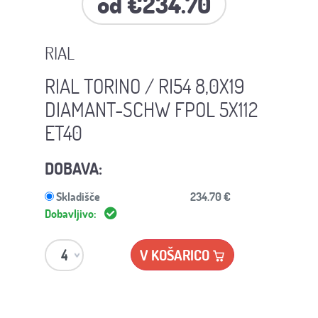
od €234.70
RIAL
RIAL TORINO / RI54 8,0X19
DIAMANT-SCHW FPOL 5X112
ET40
DOBAVA:
Skladišče
234.70 €
Dobavljivo:
V KOŠARICO