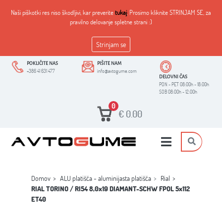
Naši piškotki res niso škodljivi, kar preverite
tukaj
. Prosimo kliknite STRINJAM SE, za
pravilno delovanje spletne strani :)
Strinjam se
POKLIČITE NAS
PIŠITE NAM
+386 41 631 477
info@avtogume.com
DELOVNI ČAS
PON - PET 08:00h - 18:00h
SOB 08:00h - 12:00h
0
€
0.00
Domov
ALU platišča - aluminijasta platišča
Rial
RIAL TORINO / RI54 8,0x19 DIAMANT-SCHW FPOL 5x112
ET40