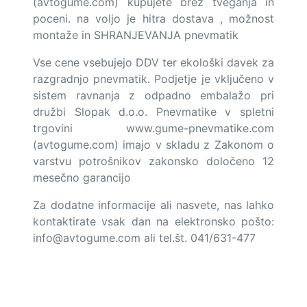
(avtogume.com) kupujete brez tveganja in
poceni. na voljo je hitra dostava , možnost
montaže in SHRANJEVANJA pnevmatik
Vse cene vsebujejo DDV ter ekološki davek za
razgradnjo pnevmatik. Podjetje je vključeno v
sistem ravnanja z odpadno embalažo pri
družbi Slopak d.o.o. Pnevmatike v spletni
trgovini www.gume-pnevmatike.com
(avtogume.com) imajo v skladu z Zakonom o
varstvu potrošnikov zakonsko določeno 12
mesečno garancijo
Za dodatne informacije ali nasvete, nas lahko
kontaktirate vsak dan na elektronsko pošto:
info@avtogume.com
ali tel.št. 041/631-477