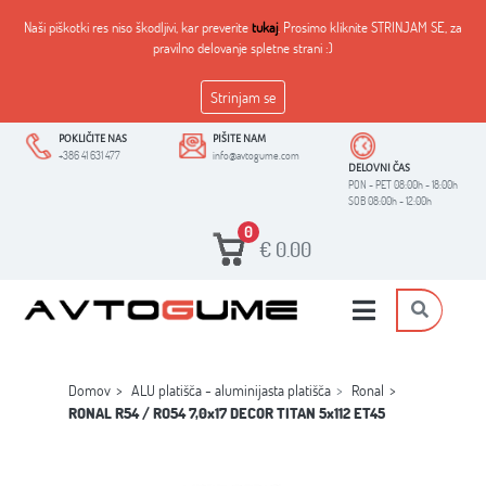
Naši piškotki res niso škodljivi, kar preverite
tukaj
. Prosimo kliknite STRINJAM SE, za
pravilno delovanje spletne strani :)
Strinjam se
POKLIČITE NAS
PIŠITE NAM
+386 41 631 477
info@avtogume.com
DELOVNI ČAS
PON - PET 08:00h - 18:00h
SOB 08:00h - 12:00h
0
€
0.00
Domov
ALU platišča - aluminijasta platišča
Ronal
RONAL R54 / RO54 7,0x17 DECOR TITAN 5x112 ET45