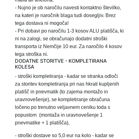
- Nujno je ob naročilu navesti kontaktno številko,
na kateri je naročnik blaga tudi dosegljiv. Brez
tega dostava ni mogoča!
- Pri dobavi po naročilu 1-3 kosov ALU platišča, ki
ni na zalogi, se obračunajo dodatni stroški
transporta iz Nemčije 10 eur. Za naročilo 4 kosov
tega stroška ni.
DODATNE STORITVE - KOMPLETIRANA
KOLESA
- stroški kompletiranja
- kadar se stranka odloči
za storitev
kompletiranja pri nas hkrati kupljenih
platišč in pnevmatik (to zajema montažo in
uravnovešenje), se kompletiranje obračuna
ločeno po trenutno veljavnem ceniku toda s
popustom
(montaža in uravnovešenje 1
pnevmatike + 1 platišča),
-
stroški dostave so 5,0 eur na kolo - kadar se