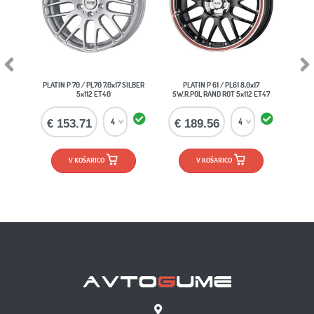
Previous
Next
PLATIN P 70 / PL70 7,0x17 SILBER
PLATIN P 61 / PL61 8,0x17
5x112 ET40
SW.R.POL RAND ROT 5x112 ET47
€ 153.71
€ 189.56
V KOŠARICO
V KOŠARICO