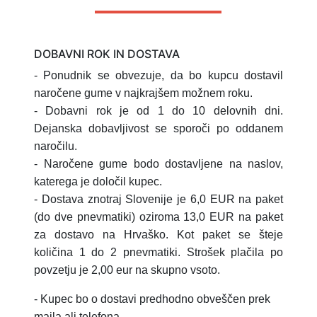
DOBAVNI ROK IN DOSTAVA
- Ponudnik se obvezuje, da bo kupcu dostavil
naročene gume v najkrajšem možnem roku.
- Dobavni rok je od 1 do 10 delovnih dni.
Dejanska dobavljivost se sporoči po oddanem
naročilu.
- Naročene gume bodo dostavljene na naslov,
katerega je določil kupec.
- Dostava znotraj Slovenije je 6,0 EUR na paket
(do dve pnevmatiki) oziroma 13,0 EUR na paket
za dostavo na Hrvaško.
Kot paket se šteje
količina 1 do 2 pnevmatiki.
Strošek plačila po
povzetju je 2,00 eur na skupno vsoto.
- Kupec bo o dostavi predhodno obveščen prek
maila ali telefona.