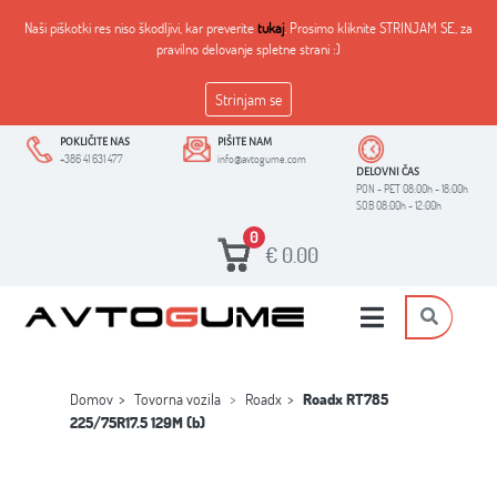
Naši piškotki res niso škodljivi, kar preverite
tukaj
. Prosimo kliknite STRINJAM SE, za
pravilno delovanje spletne strani :)
Strinjam se
POKLIČITE NAS
PIŠITE NAM
+386 41 631 477
info@avtogume.com
DELOVNI ČAS
PON - PET 08:00h - 18:00h
SOB 08:00h - 12:00h
0
€
0.00
Domov
Tovorna vozila
Roadx
Roadx RT785
225/75R17.5 129M (b)