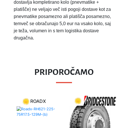
dostavlja kompletirano kolo (pnevmatike +
platišče) ne veljajo več isti pogoji dostave kot za
pnevmatike posamezno ali platišča posamezno,
temveč se obračunajo 5,0 eur na vsako kolo, saj
je teža, volumen in s tem logistika dostave
drugačna.
PRIPOROČAMO
ADX
PROMETEON