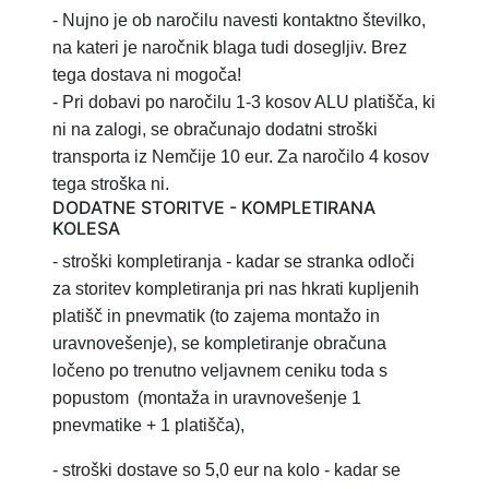
- Nujno je ob naročilu navesti kontaktno številko,
na kateri je naročnik blaga tudi dosegljiv. Brez
tega dostava ni mogoča!
- Pri dobavi po naročilu 1-3 kosov ALU platišča, ki
ni na zalogi, se obračunajo dodatni stroški
transporta iz Nemčije 10 eur. Za naročilo 4 kosov
tega stroška ni.
DODATNE STORITVE - KOMPLETIRANA
KOLESA
- stroški kompletiranja
- kadar se stranka odloči
za storitev
kompletiranja pri nas hkrati kupljenih
platišč in pnevmatik (to zajema montažo in
uravnovešenje), se kompletiranje obračuna
ločeno po trenutno veljavnem ceniku toda s
popustom
(montaža in uravnovešenje 1
pnevmatike + 1 platišča),
-
stroški dostave so 5,0 eur na kolo - kadar se