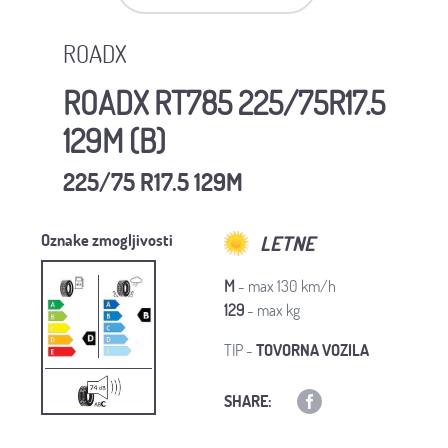
ROADX
ROADX RT785 225/75R17.5
129M (B)
225/75 R17.5 129M
Oznake zmogljivosti
LETNE
M
- max 130 km/h
129
- max kg
TIP -
TOVORNA VOZILA
SHARE: