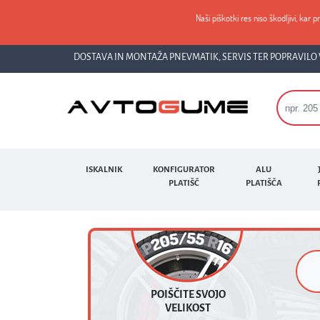
Naši piškotki res niso škodljivi, kar p
DOSTAVA IN MONTAŽA PNEVMATIK, SERVIS TER POPRAVILO 
ISKALNIK
KONFIGURATOR
ALU
PLATIŠČ
PLATIŠČA
POIŠČITE SVOJO
VELIKOST