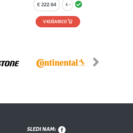
€ 222.64
V KOŠARICO
Next
SLEDI NAM: