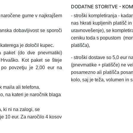
DODATNE STORITVE - KO
l naročene gume v najkrajšem
- stroški kompletiranja
- kadar
nas hkrati kupljenih platišč 
anska dobavljivost se sporoči
uravnovešenje), se kompletir
ceniku toda s popustom
(mon
aterega je določil kupec.
platišča),
a paket (do dve pnevmatiki)
-
stroški dostave so 5,0 eur n
 Hrvaško.
Kot paket se šteje
(pnevmatike + platišče) ne ve
a po povzetju je 2,00 eur na
posamezno ali platišča posa
kolo, saj je teža, volumen in 
 maila ali telefona.
o, na kateri je naročnik blaga
 ki ni na zalogi, se
je 10 eur. Za naročilo 4 kosov