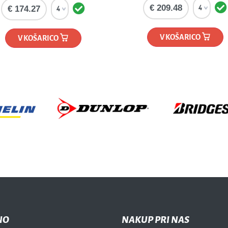
€ 209.48
€ 174.27
V KOŠARICO
V KOŠARICO
NO
NAKUP PRI NAS