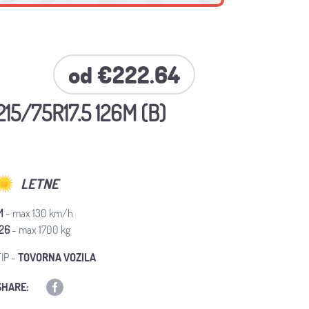
od €222.64
5/75R17.5 126M (B)
LETNE
M
- max 130 km/h
126
- max 1700 kg
IP -
TOVORNA VOZILA
SHARE: