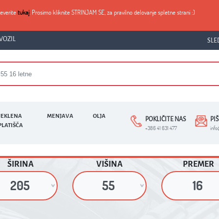
reverite
tukaj
. Prosimo kliknite STRINJAM SE, za pravilno delovanje spletne strani :)
VOZIL
SLE
JEKLENA
MENJAVA
OLJA
POKLIČITE NAS
PI
PLATIŠČA
+386 41 631 477
inf
ŠIRINA
VIŠINA
PREMER