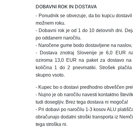
DOBAVNI ROK IN DOSTAVA
- Ponudnik se obvezuje, da bo kupcu dostavi
možnem roku.
- Dobavni rok je od 1 do 10 delovnih dni. Dej
po oddanem naročilu.
- Naročene gume bodo dostavljene na naslov, k
- Dostava znotraj Slovenije je 6,0 EUR n
oziroma 13,0 EUR na paket za dostavo na
količina 1 do 2 pnevmatiki.
Strošek plačil
skupno vsoto.
- Kupec bo o dostavi predhodno obveščen prek
- Nujno je ob naročilu navesti kontaktno številk
tudi dosegljiv. Brez tega dostava ni mogoča!
- Pri dobavi po naročilu 1-3 kosov ALU platišča,
obračunajo dodatni stroški transporta iz Nemči
tega stroška ni.