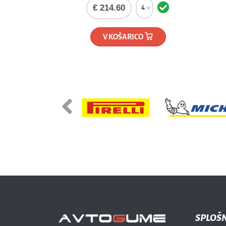
€ 214.60
V KOŠARICO
Previous
SPLOŠ