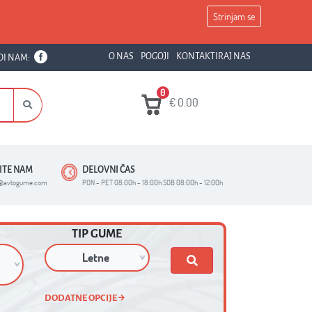
Strinjam se
O NAS
POGOJI
KONTAKTIRAJ NAS
DI NAM:
0
€
0.00
ŠITE NAM
DELOVNI ČAS
o@avtogume.com
PON - PET 08:00h - 18:00h SOB 08:00h - 12:00h
TIP GUME
DODATNE OPCIJE