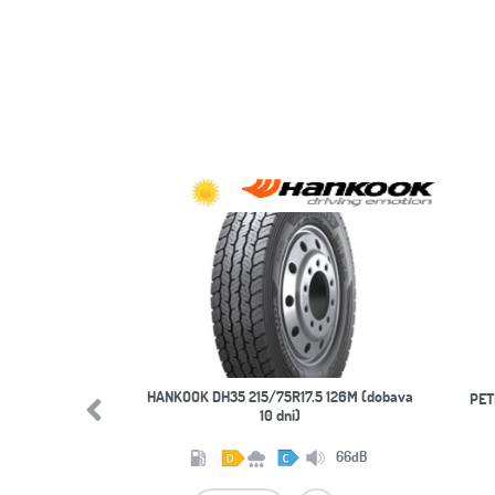
HANKOOK DH35 215/75R17.5 126M (dobava
PET
10 dni)
Previous
66dB