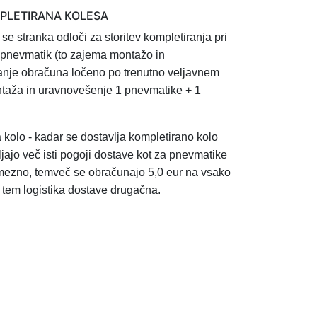
MPLETIRANA KOLESA
 se stranka odloči za storitev
kompletiranja pri
in pnevmatik (to zajema montažo in
anje obračuna ločeno po trenutno veljavnem
taža in uravnovešenje 1
pnevmatike + 1
a kolo - kadar se dostavlja kompletirano kolo
ljajo več isti pogoji dostave kot za pnevmatike
mezno, temveč se obračunajo 5,0 eur na vsako
s tem logistika dostave drugačna.