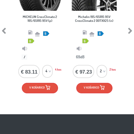
MICHELIN CrossClimate 2
Michelin 195/65R15 95V
Nexen N
195/65R15 95V (p)
CrossClimate 2 DOTXX25 (n)
195/
Previous
Next
69dB
72dB
/
4 kos
2 kos
€ 83.11
€ 97.23
€ 61.
V KOŠARICO
V KOŠARICO
V K