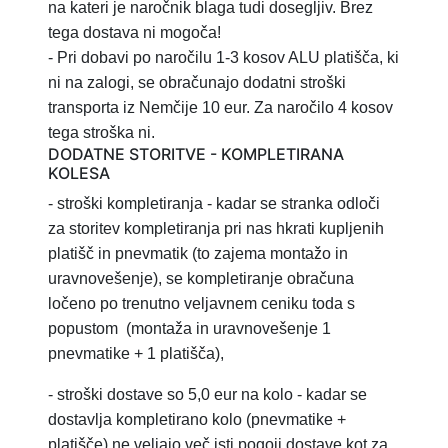
na kateri je naročnik blaga tudi dosegljiv. Brez
tega dostava ni mogoča!
- Pri dobavi po naročilu 1-3 kosov ALU platišča, ki
ni na zalogi, se obračunajo dodatni stroški
transporta iz Nemčije 10 eur. Za naročilo 4 kosov
tega stroška ni.
DODATNE STORITVE - KOMPLETIRANA
KOLESA
- stroški kompletiranja
- kadar se stranka odloči
za storitev
kompletiranja pri nas hkrati kupljenih
platišč in pnevmatik (to zajema montažo in
uravnovešenje), se kompletiranje obračuna
ločeno po trenutno veljavnem ceniku toda s
popustom
(montaža in uravnovešenje 1
pnevmatike + 1 platišča),
-
stroški dostave so 5,0 eur na kolo - kadar se
dostavlja kompletirano kolo (pnevmatike +
platišče) ne veljajo več isti pogoji dostave kot za