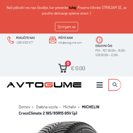
Naši piškotki res niso škodljivi, kar preverite
tukaj
. Prosimo kliknite STRINJAM SE, za
pravilno delovanje spletne strani :)
Strinjam se
POKLIČITE NAS
PIŠITE NAM
+386 41 631 477
info@avtogume.com
DELOVNI ČAS
PON - PET 08:00h - 18:00h
SOB 08:00h - 12:00h
0
€
0.00
Domov
Osebna vozila
Michelin
MICHELIN
CrossClimate 2 195/65R15 95V (p)