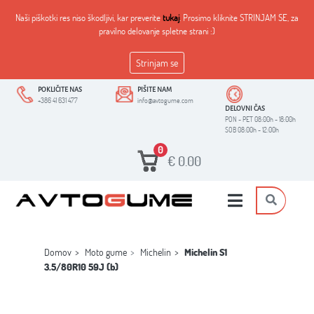
Naši piškotki res niso škodljivi, kar preverite
tukaj
. Prosimo kliknite STRINJAM SE, za
pravilno delovanje spletne strani :)
Strinjam se
POKLIČITE NAS
PIŠITE NAM
+386 41 631 477
info@avtogume.com
DELOVNI ČAS
PON - PET 08:00h - 18:00h
SOB 08:00h - 12:00h
0
€
0.00
Domov
Moto gume
Michelin
Michelin S1
3.5/80R10 59J (b)