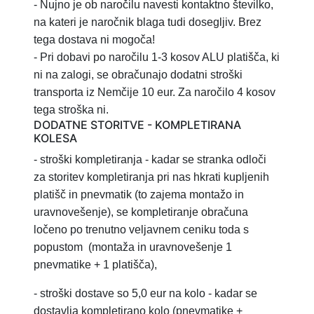
- Nujno je ob naročilu navesti kontaktno številko,
na kateri je naročnik blaga tudi dosegljiv. Brez
tega dostava ni mogoča!
- Pri dobavi po naročilu 1-3 kosov ALU platišča, ki
ni na zalogi, se obračunajo dodatni stroški
transporta iz Nemčije 10 eur. Za naročilo 4 kosov
tega stroška ni.
DODATNE STORITVE - KOMPLETIRANA
KOLESA
- stroški kompletiranja
- kadar se stranka odloči
za storitev
kompletiranja pri nas hkrati kupljenih
platišč in pnevmatik (to zajema montažo in
uravnovešenje), se kompletiranje obračuna
ločeno po trenutno veljavnem ceniku toda s
popustom
(montaža in uravnovešenje 1
pnevmatike + 1 platišča),
-
stroški dostave so 5,0 eur na kolo - kadar se
dostavlja kompletirano kolo (pnevmatike +