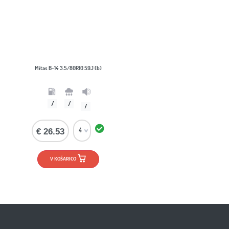
Mitas B-14 3.5/80R10 59J (b)
/
/
/
€ 26.53
V KOŠARICO