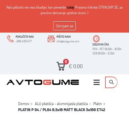
Naši piškotki res niso škodljivi, kar preverite
tukaj
. Prosimo kliknite STRINJAM SE, za
pravilno delovanje spletne strani :)
Strinjam se
POKLIČITE NAS
PIŠITE NAM
+386 41 631 477
info@avtogume.com
DELOVNI ČAS
PON - PET 08:00h - 18:00h
SOB 08:00h - 12:00h
0
€
0.00
Domov
ALU platišča - aluminijasta platišča
Platin
PLATIN P 04 / PL04 6,5x16 MATT BLACK 5x100 ET42