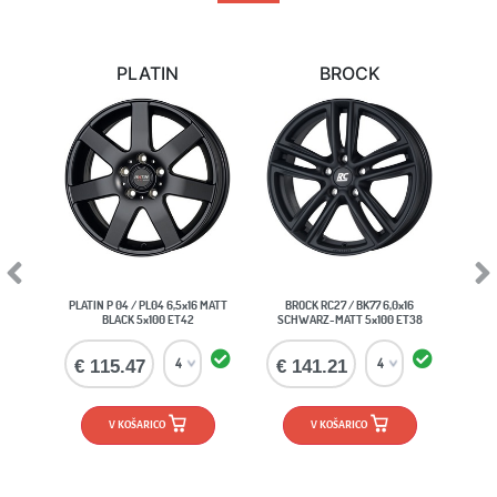
PLATIN
BROCK
Previous
Next
PLATIN P 04 / PL04 6,5x16 MATT
BROCK RC27 / BK77 6,0x16
BLACK 5x100 ET42
SCHWARZ-MATT 5x100 ET38
€ 115.47
€ 141.21
V KOŠARICO
V KOŠARICO