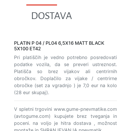
DOSTAVA
PLATIN P 04 / PL04 6,5X16 MATT BLACK
5X100 ET42
Pri platiščih je vedno potrebno posredovati
podatke vozila, da se preveri ustreznost.
Platišča so brez vijakov ali centrirnih
obročkov. Doplačilo za vijake / centrirne
obročke (set za vgradnjo ) je 7,0 eur na kolo
(28 eur skupaj).
V spletni trgovini www.gume-pnevmatike.com
(avtogume.com) kupujete brez tveganja in
poceni. na voljo je hitra dostava , možnost
montaže in SHRANJEVANJA pnevmatik