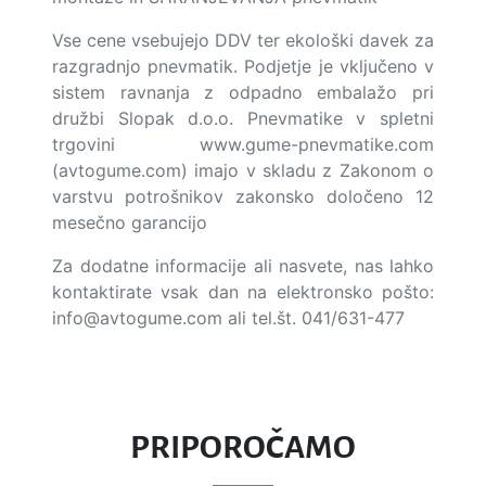
Vse cene vsebujejo DDV ter ekološki davek za
razgradnjo pnevmatik. Podjetje je vključeno v
sistem ravnanja z odpadno embalažo pri
družbi Slopak d.o.o. Pnevmatike v spletni
trgovini www.gume-pnevmatike.com
(avtogume.com) imajo v skladu z Zakonom o
varstvu potrošnikov zakonsko določeno 12
mesečno garancijo
Za dodatne informacije ali nasvete, nas lahko
kontaktirate vsak dan na elektronsko pošto:
info@avtogume.com
ali tel.št. 041/631-477
PRIPOROČAMO