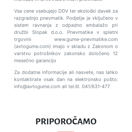
Vse cene vsebujejo DDV ter ekološki davek za
razgradnjo pnevmatik. Podjetje je vključeno v
sistem ravnanja z odpadno embalažo pri
družbi Slopak d.o.o. Pnevmatike v spletni
trgovini www.gume-pnevmatike.com
(avtogume.com) imajo v skladu z Zakonom o
varstvu potrošnikov zakonsko določeno 12
mesečno garancijo
Za dodatne informacije ali nasvete, nas lahko
kontaktirate vsak dan na elektronsko pošto:
info@avtogume.com
ali tel.št. 041/631-477
PRIPOROČAMO