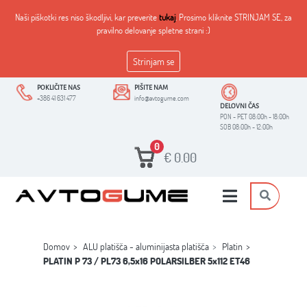
Naši piškotki res niso škodljivi, kar preverite
tukaj
. Prosimo kliknite STRINJAM SE, za
pravilno delovanje spletne strani :)
Strinjam se
POKLIČITE NAS
PIŠITE NAM
+386 41 631 477
info@avtogume.com
DELOVNI ČAS
PON - PET 08:00h - 18:00h
SOB 08:00h - 12:00h
0
€
0.00
Domov
ALU platišča - aluminijasta platišča
Platin
PLATIN P 73 / PL73 6,5x16 POLARSILBER 5x112 ET46