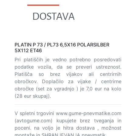
DOSTAVA
PLATIN P 73 / PL73 6,5X16 POLARSILBER
5X112 ET46
Pri platiščih je vedno potrebno posredovati
podatke vozila, da se preveri ustreznost.
Platišča so brez vijakov ali centrirnih
obročkov. Doplačilo za vijake / centrirne
obročke (set za vgradnjo ) je 7,0 eur na kolo
(28 eur skupaj).
V spletni trgovini www.gume-pnevmatike.com
(avtogume.com) kupujete brez tveganja in
poceni. na voljo je hitra dostava , možnost
montaže in SHRANJEVANJA pnevmatik