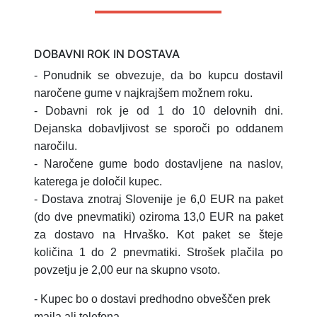
DOBAVNI ROK IN DOSTAVA
- Ponudnik se obvezuje, da bo kupcu dostavil
naročene gume v najkrajšem možnem roku.
- Dobavni rok je od 1 do 10 delovnih dni.
Dejanska dobavljivost se sporoči po oddanem
naročilu.
- Naročene gume bodo dostavljene na naslov,
katerega je določil kupec.
- Dostava znotraj Slovenije je 6,0 EUR na paket
(do dve pnevmatiki) oziroma 13,0 EUR na paket
za dostavo na Hrvaško.
Kot paket se šteje
količina 1 do 2 pnevmatiki.
Strošek plačila po
povzetju je 2,00 eur na skupno vsoto.
- Kupec bo o dostavi predhodno obveščen prek
maila ali telefona.