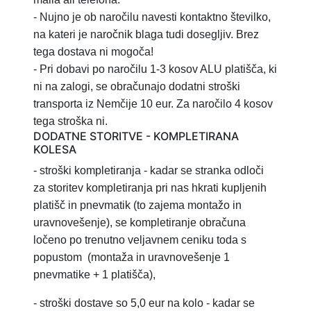
- Nujno je ob naročilu navesti kontaktno številko,
na kateri je naročnik blaga tudi dosegljiv. Brez
tega dostava ni mogoča!
- Pri dobavi po naročilu 1-3 kosov ALU platišča, ki
ni na zalogi, se obračunajo dodatni stroški
transporta iz Nemčije 10 eur. Za naročilo 4 kosov
tega stroška ni.
DODATNE STORITVE - KOMPLETIRANA
KOLESA
- stroški kompletiranja
- kadar se stranka odloči
za storitev
kompletiranja pri nas hkrati kupljenih
platišč in pnevmatik (to zajema montažo in
uravnovešenje), se kompletiranje obračuna
ločeno po trenutno veljavnem ceniku toda s
popustom
(montaža in uravnovešenje 1
pnevmatike + 1 platišča),
-
stroški dostave so 5,0 eur na kolo - kadar se