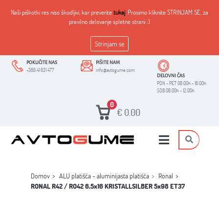
Naši piškotki res niso škodljivi, kar preverite
tukaj
. Prosimo kliknite STRINJAM SE, za
pravilno delovanje spletne strani :)
Strinjam se
POKLIČITE NAS
PIŠITE NAM
+386 41 631 477
info@avtogume.com
DELOVNI ČAS
PON - PET 08:00h - 18:00h
SOB 08:00h - 12:00h
0
€
0.00
Domov
ALU platišča - aluminijasta platišča
Ronal
RONAL R42 / RO42 6,5x16 KRISTALLSILBER 5x98 ET37