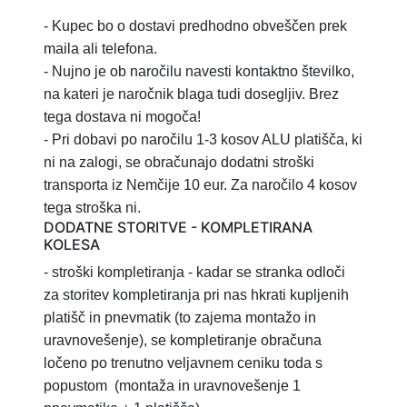
- Kupec bo o dostavi predhodno obveščen prek
maila ali telefona.
- Nujno je ob naročilu navesti kontaktno številko,
na kateri je naročnik blaga tudi dosegljiv. Brez
tega dostava ni mogoča!
- Pri dobavi po naročilu 1-3 kosov ALU platišča, ki
ni na zalogi, se obračunajo dodatni stroški
transporta iz Nemčije 10 eur. Za naročilo 4 kosov
tega stroška ni.
DODATNE STORITVE - KOMPLETIRANA
KOLESA
- stroški kompletiranja
- kadar se stranka odloči
za storitev
kompletiranja pri nas hkrati kupljenih
platišč in pnevmatik (to zajema montažo in
uravnovešenje), se kompletiranje obračuna
ločeno po trenutno veljavnem ceniku toda s
popustom
(montaža in uravnovešenje 1