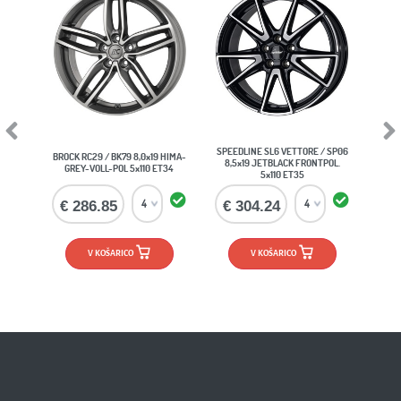
Previous
Next
SPEEDLINE SL6 VETTORE / SP06
BROCK RC29 / BK79 8,0x19 HIMA-
8,5x19 JETBLACK FRONTPOL.
GREY-VOLL-POL 5x110 ET34
5x110 ET35
€ 286.85
€ 304.24
V KOŠARICO
V KOŠARICO