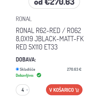
od €270.63
RONAL
RONAL R62-RED / RO62
8,0X19 JBLACK-MATT-FK
RED 5X110 ET33
DOBAVA:
Skladišče
270.63 €
Dobavljivo:
V KOŠARICO