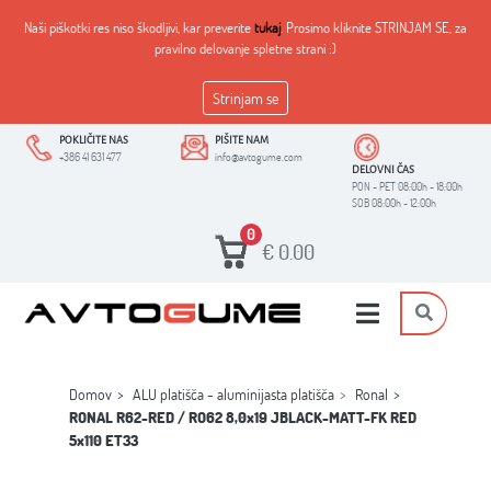
Naši piškotki res niso škodljivi, kar preverite
tukaj
. Prosimo kliknite STRINJAM SE, za
pravilno delovanje spletne strani :)
Strinjam se
POKLIČITE NAS
PIŠITE NAM
+386 41 631 477
info@avtogume.com
DELOVNI ČAS
PON - PET 08:00h - 18:00h
SOB 08:00h - 12:00h
0
€
0.00
Domov
ALU platišča - aluminijasta platišča
Ronal
RONAL R62-RED / RO62 8,0x19 JBLACK-MATT-FK RED
5x110 ET33