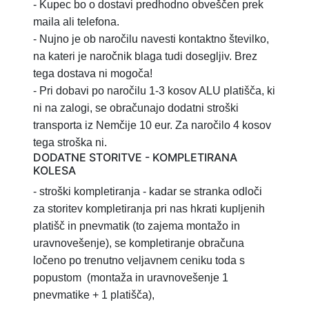
- Kupec bo o dostavi predhodno obveščen prek
maila ali telefona.
- Nujno je ob naročilu navesti kontaktno številko,
na kateri je naročnik blaga tudi dosegljiv. Brez
tega dostava ni mogoča!
- Pri dobavi po naročilu 1-3 kosov ALU platišča, ki
ni na zalogi, se obračunajo dodatni stroški
transporta iz Nemčije 10 eur. Za naročilo 4 kosov
tega stroška ni.
DODATNE STORITVE - KOMPLETIRANA
KOLESA
- stroški kompletiranja
- kadar se stranka odloči
za storitev
kompletiranja pri nas hkrati kupljenih
platišč in pnevmatik (to zajema montažo in
uravnovešenje), se kompletiranje obračuna
ločeno po trenutno veljavnem ceniku toda s
popustom
(montaža in uravnovešenje 1
pnevmatike + 1 platišča),