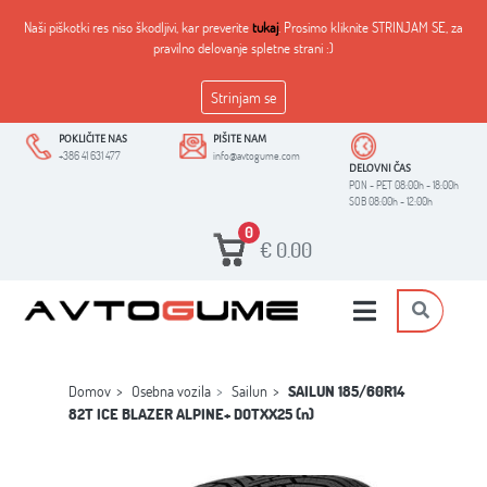
Naši piškotki res niso škodljivi, kar preverite
tukaj
. Prosimo kliknite STRINJAM SE, za
pravilno delovanje spletne strani :)
Strinjam se
POKLIČITE NAS
PIŠITE NAM
+386 41 631 477
info@avtogume.com
DELOVNI ČAS
PON - PET 08:00h - 18:00h
SOB 08:00h - 12:00h
0
€
0.00
Domov
Osebna vozila
Sailun
SAILUN 185/60R14
82T ICE BLAZER ALPINE+ DOTXX25 (n)