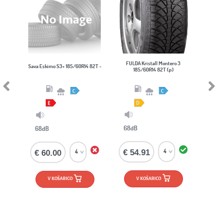
FULDA Kristall Montero 3
HA
Sava Eskimo S3+ 185/60R14 82T -
185/60R14 82T (p)
Previous
Next
68dB
68dB
€ 54.91
€ 60.00
V KOŠARICO
V KOŠARICO