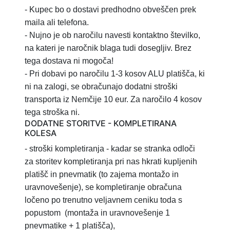
- Kupec bo o dostavi predhodno obveščen prek
maila ali telefona.
- Nujno je ob naročilu navesti kontaktno številko,
na kateri je naročnik blaga tudi dosegljiv. Brez
tega dostava ni mogoča!
- Pri dobavi po naročilu 1-3 kosov ALU platišča, ki
ni na zalogi, se obračunajo dodatni stroški
transporta iz Nemčije 10 eur. Za naročilo 4 kosov
tega stroška ni.
DODATNE STORITVE - KOMPLETIRANA
KOLESA
- stroški kompletiranja
- kadar se stranka odloči
za storitev
kompletiranja pri nas hkrati kupljenih
platišč in pnevmatik (to zajema montažo in
uravnovešenje), se kompletiranje obračuna
ločeno po trenutno veljavnem ceniku toda s
popustom
(montaža in uravnovešenje 1
pnevmatike + 1 platišča),