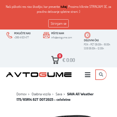
Naši piškotki res niso škodljivi, kar preverite
tukaj
. Prosimo kliknite STRINJAM SE, za
pravilno delovanje spletne strani :)
Strinjam se
POKLIČITE NAS
PIŠITE NAM
+386 41 631 477
info@avtogume.com
DELOVNI ČAS
PON - PET 08:00h - 18:00h
SOB 08:00h - 12:00h
0
€
0.00
Domov
Osebna vozila
Sava
SAVA All Weather
175/65R14 82T DOT2025 - celoletne