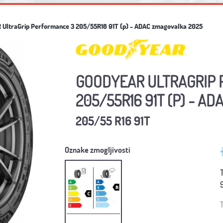
UltraGrip Performance 3 205/55R16 91T (p) - ADAC zmagovalka 2025
GOODYEAR ULTRAGRIP 
205/55R16 91T (P) - A
205/55 R16 91T
Oznake zmogljivosti
9
T