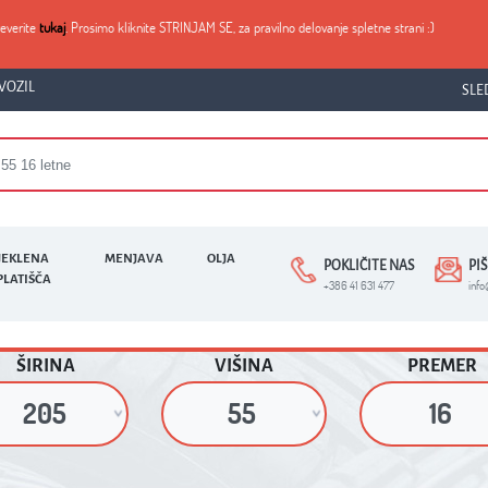
reverite
tukaj
. Prosimo kliknite STRINJAM SE, za pravilno delovanje spletne strani :)
VOZIL
SLE
JEKLENA
MENJAVA
OLJA
POKLIČITE NAS
PI
PLATIŠČA
+386 41 631 477
inf
ŠIRINA
VIŠINA
PREMER