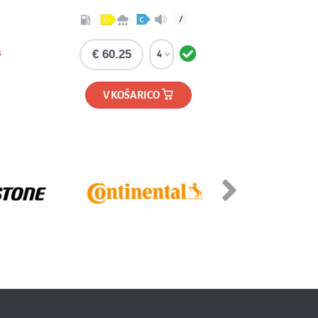
69dB
€ 74.90
V KOŠARICO
Next