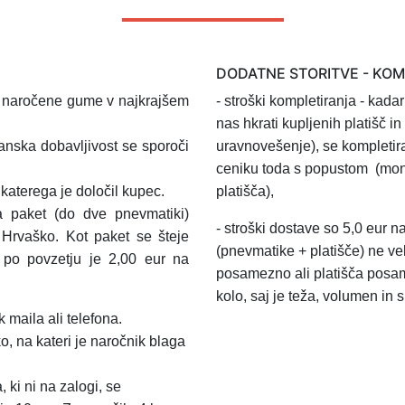
DODATNE STORITVE - KO
l naročene gume v najkrajšem
- stroški kompletiranja
- kadar
nas hkrati kupljenih platišč 
anska dobavljivost se sporoči
uravnovešenje), se kompletir
ceniku toda s popustom
(mon
aterega je določil kupec.
platišča),
a paket (do dve pnevmatiki)
-
stroški dostave so 5,0 eur n
 Hrvaško.
Kot paket se šteje
(pnevmatike + platišče) ne ve
a po povzetju je 2,00 eur na
posamezno ali platišča posa
kolo, saj je teža, volumen in 
 maila ali telefona.
o, na kateri je naročnik blaga
 ki ni na zalogi, se