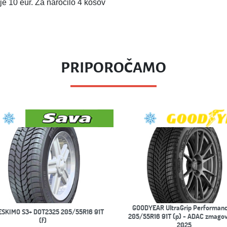
je 10 eur. Za naročilo 4 kosov
PRIPOROČAMO
LAUFENN
GOODYEAR UltraGrip Performance 3
LAUFENN i Fit+ LW31 DOT3925 2
05/55R16 91T (p) - ADAC zmagovalka
91T (p)
2025