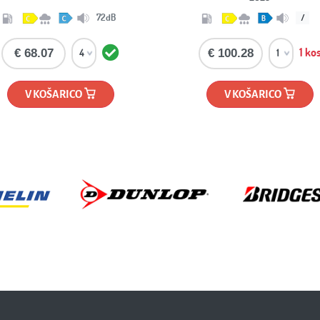
/
/
1 kos
€ 100.28
€ 60.25
V KOŠARICO
V KOŠARICO