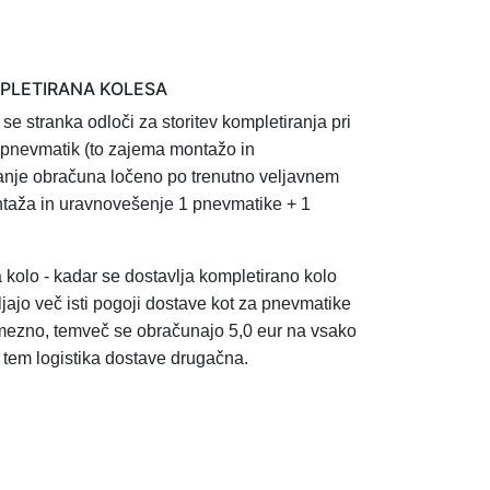
MPLETIRANA KOLESA
 se stranka odloči za storitev
kompletiranja pri
in pnevmatik (to zajema montažo in
anje obračuna ločeno po trenutno veljavnem
taža in uravnovešenje 1
pnevmatike + 1
a kolo - kadar se dostavlja kompletirano kolo
ljajo več isti pogoji dostave kot za pnevmatike
mezno, temveč se obračunajo 5,0 eur na vsako
s tem logistika dostave drugačna.