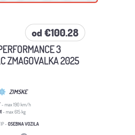
od €100.28
PERFORMANCE 3
DAC ZMAGOVALKA 2025
ZIMSKE
T
- max 190 km/h
1
- max 615 kg
IP -
OSEBNA VOZILA