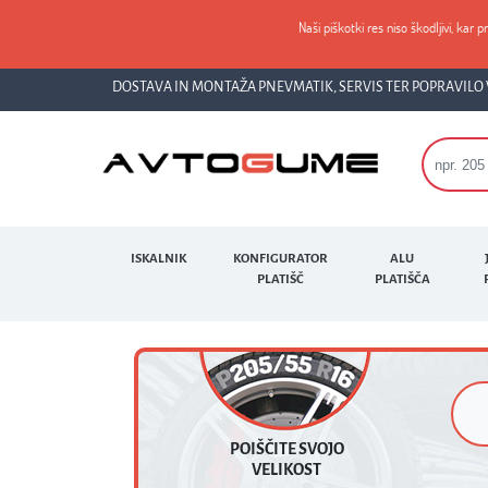
Naši piškotki res niso škodljivi, kar p
DOSTAVA IN MONTAŽA PNEVMATIK, SERVIS TER POPRAVILO 
ISKALNIK
KONFIGURATOR
ALU
PLATIŠČ
PLATIŠČA
POIŠČITE SVOJO
VELIKOST