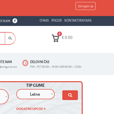
Strinjam se
O NAS
POGOJI
KONTAKTIRAJ NAS
DI NAM:
0
€
0.00
ŠITE NAM
DELOVNI ČAS
o@avtogume.com
PON - PET 08:00h - 18:00h SOB 08:00h - 12:00h
TIP GUME
DODATNE OPCIJE