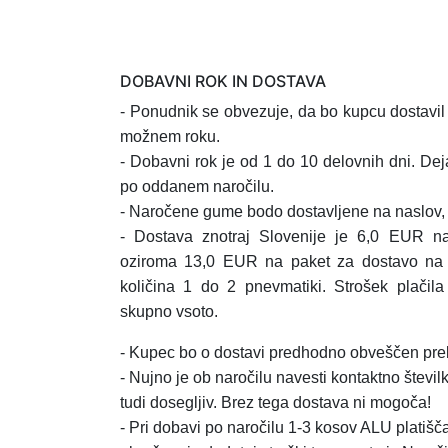
DOBAVNI ROK IN DOSTAVA
- Ponudnik se obvezuje, da bo kupcu dostavi
možnem roku.
- Dobavni rok je od 1 do 10 delovnih dni. Dej
po oddanem naročilu.
- Naročene gume bodo dostavljene na naslov, k
- Dostava znotraj Slovenije je 6,0 EUR n
oziroma 13,0 EUR na paket za dostavo na
količina 1 do 2 pnevmatiki.
Strošek plačil
skupno vsoto.
- Kupec bo o dostavi predhodno obveščen prek
- Nujno je ob naročilu navesti kontaktno številk
tudi dosegljiv. Brez tega dostava ni mogoča!
- Pri dobavi po naročilu 1-3 kosov ALU platišča,