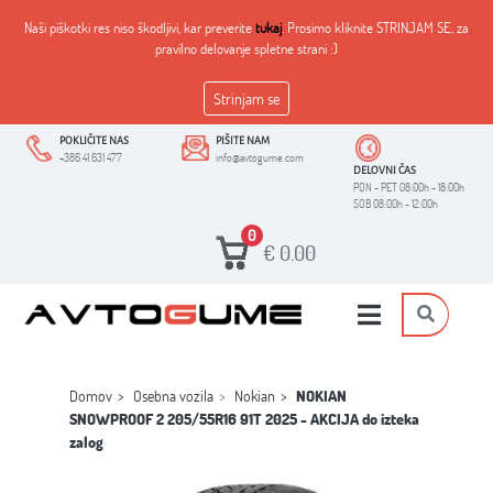
Naši piškotki res niso škodljivi, kar preverite
tukaj
. Prosimo kliknite STRINJAM SE, za
pravilno delovanje spletne strani :)
Strinjam se
POKLIČITE NAS
PIŠITE NAM
+386 41 631 477
info@avtogume.com
DELOVNI ČAS
PON - PET 08:00h - 18:00h
SOB 08:00h - 12:00h
0
€
0.00
Domov
Osebna vozila
Nokian
NOKIAN
SNOWPROOF 2 205/55R16 91T 2025 - AKCIJA do izteka
zalog