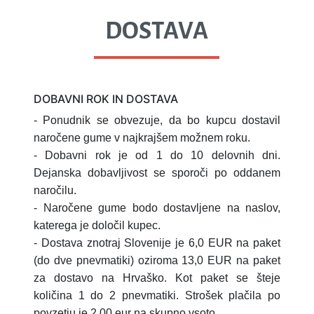
DOSTAVA
DOBAVNI ROK IN DOSTAVA
- Ponudnik se obvezuje, da bo kupcu dostavil
naročene gume v najkrajšem možnem roku.
- Dobavni rok je od 1 do 10 delovnih dni.
Dejanska dobavljivost se sporoči po oddanem
naročilu.
- Naročene gume bodo dostavljene na naslov,
katerega je določil kupec.
- Dostava znotraj Slovenije je 6,0 EUR na paket
(do dve pnevmatiki) oziroma 13,0 EUR na paket
za dostavo na Hrvaško.
Kot paket se šteje
količina 1 do 2 pnevmatiki.
Strošek plačila po
povzetju je 2,00 eur na skupno vsoto.