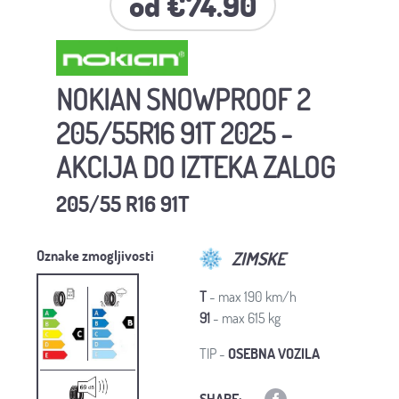
od €74.90
NOKIAN SNOWPROOF 2
205/55R16 91T 2025 -
AKCIJA DO IZTEKA ZALOG
205/55 R16 91T
Oznake zmogljivosti
ZIMSKE
T
- max 190 km/h
91
- max 615 kg
TIP -
OSEBNA VOZILA
SHARE: