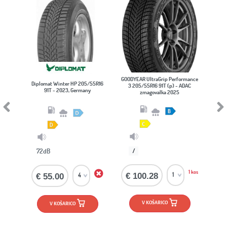
GOODYEAR UltraGrip Performance
Diplomat Winter HP 205/55R16
LAUFENN i Fi
3 205/55R16 91T (p) - ADAC
91T - 2023, Germany
205/55R
zmagovalka 2025
Previous
Next
72dB
/
/
1 kos
€ 100.28
€ 55.00
€ 60.25
V KOŠARICO
V KOŠARICO
V KOŠ