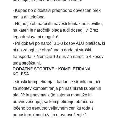
- Kupec bo o dostavi predhodno obveščen prek
maila ali telefona.
- Nujno je ob naročilu navesti kontaktno številko,
na kateri je naročnik blaga tudi dosegljiv. Brez
tega dostava ni mogoča!
- Pri dobavi po naročilu 1-3 kosov ALU platišča, ki
ni na zalogi, se obračunajo dodatni stroški
transporta iz Nemčije 10 eur. Za naročilo 4 kosov
tega stroška ni.
DODATNE STORITVE - KOMPLETIRANA
KOLESA
- stroški kompletiranja
- kadar se stranka odloči
za storitev
kompletiranja pri nas hkrati kupljenih
platišč in pnevmatik (to zajema montažo in
uravnovešenje), se kompletiranje obračuna
ločeno po trenutno veljavnem ceniku toda s
popustom
(montaža in uravnovešenje 1