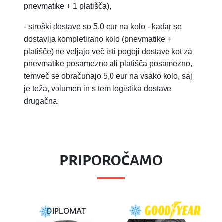
pnevmatike + 1 platišča),
-
stroški dostave so 5,0 eur na kolo - kadar se
dostavlja kompletirano kolo (pnevmatike +
platišče) ne veljajo več isti pogoji dostave kot za
pnevmatike posamezno ali platišča posamezno,
temveč se obračunajo 5,0 eur na vsako kolo, saj
je teža, volumen in s tem logistika dostave
drugačna.
PRIPOROČAMO
DIPLOMAT
LA