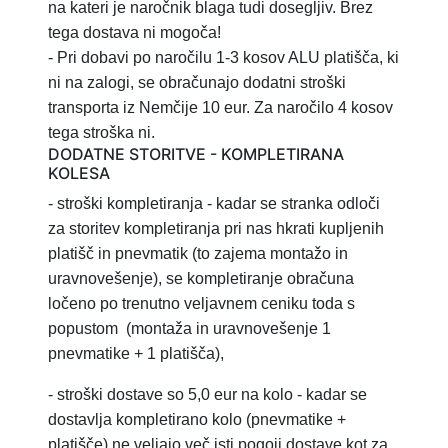
na kateri je naročnik blaga tudi dosegljiv. Brez
tega dostava ni mogoča!
- Pri dobavi po naročilu 1-3 kosov ALU platišča, ki
ni na zalogi, se obračunajo dodatni stroški
transporta iz Nemčije 10 eur. Za naročilo 4 kosov
tega stroška ni.
DODATNE STORITVE - KOMPLETIRANA
KOLESA
- stroški kompletiranja
- kadar se stranka odloči
za storitev
kompletiranja pri nas hkrati kupljenih
platišč in pnevmatik (to zajema montažo in
uravnovešenje), se kompletiranje obračuna
ločeno po trenutno veljavnem ceniku toda s
popustom
(montaža in uravnovešenje 1
pnevmatike + 1 platišča),
-
stroški dostave so 5,0 eur na kolo - kadar se
dostavlja kompletirano kolo (pnevmatike +
platišče) ne veljajo več isti pogoji dostave kot za