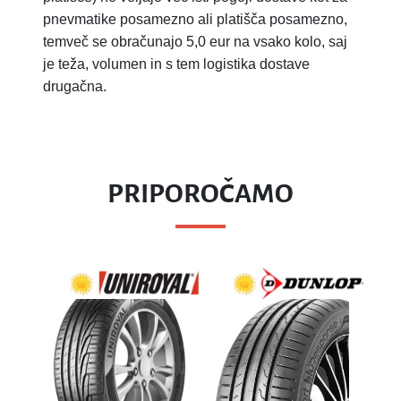
pnevmatike posamezno ali platišča posamezno,
temveč se obračunajo 5,0 eur na vsako kolo, saj
je teža, volumen in s tem logistika dostave
drugačna.
PRIPOROČAMO
WES