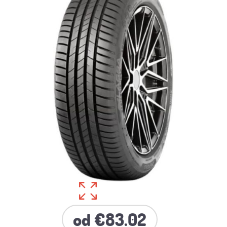
od €83.02