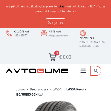
Naši piškotki res niso škodljivi, kar preverite
tukaj
. Prosimo kliknite STRINJAM SE, za
pravilno delovanje spletne strani :)
Strinjam se
POKLIČITE NAS
PIŠITE NAM
+386 41 631 477
info@avtogume.com
DELOVNI ČAS
PON - PET 08:00h - 18:00h
SOB 08:00h - 12:00h
0
€
0.00
Domov
Osebna vozila
LASSA
LASSA Revola
195/60R15 88H (p)