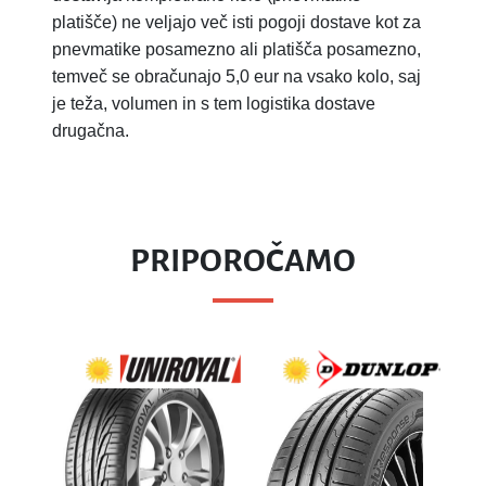
platišče) ne veljajo več isti pogoji dostave kot za
pnevmatike posamezno ali platišča posamezno,
temveč se obračunajo 5,0 eur na vsako kolo, saj
je teža, volumen in s tem logistika dostave
drugačna.
PRIPOROČAMO
WES