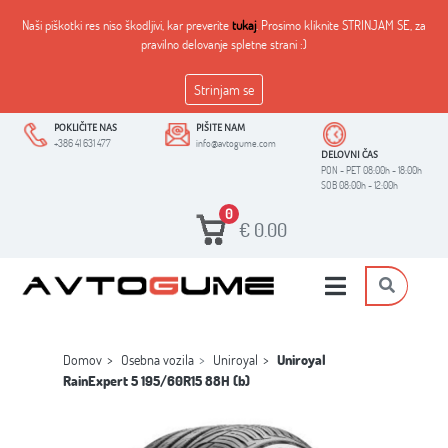
Naši piškotki res niso škodljivi, kar preverite
tukaj
. Prosimo kliknite STRINJAM SE, za
pravilno delovanje spletne strani :)
Strinjam se
POKLIČITE NAS
PIŠITE NAM
+386 41 631 477
info@avtogume.com
DELOVNI ČAS
PON - PET 08:00h - 18:00h
SOB 08:00h - 12:00h
0
€
0.00
Domov
Osebna vozila
Uniroyal
Uniroyal
RainExpert 5 195/60R15 88H (b)