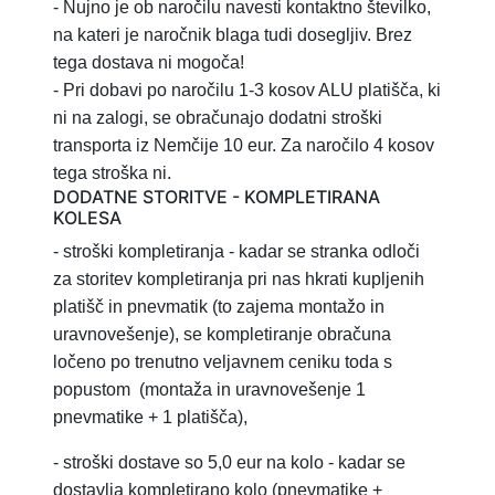
- Nujno je ob naročilu navesti kontaktno številko,
na kateri je naročnik blaga tudi dosegljiv. Brez
tega dostava ni mogoča!
- Pri dobavi po naročilu 1-3 kosov ALU platišča, ki
ni na zalogi, se obračunajo dodatni stroški
transporta iz Nemčije 10 eur. Za naročilo 4 kosov
tega stroška ni.
DODATNE STORITVE - KOMPLETIRANA
KOLESA
- stroški kompletiranja
- kadar se stranka odloči
za storitev
kompletiranja pri nas hkrati kupljenih
platišč in pnevmatik (to zajema montažo in
uravnovešenje), se kompletiranje obračuna
ločeno po trenutno veljavnem ceniku toda s
popustom
(montaža in uravnovešenje 1
pnevmatike + 1 platišča),
-
stroški dostave so 5,0 eur na kolo - kadar se
dostavlja kompletirano kolo (pnevmatike +