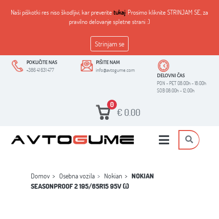
Naši piškotki res niso škodljivi, kar preverite
tukaj
. Prosimo kliknite STRINJAM SE, za
pravilno delovanje spletne strani :)
Strinjam se
POKLIČITE NAS
PIŠITE NAM
+386 41 631 477
info@avtogume.com
DELOVNI ČAS
PON - PET 08:00h - 18:00h
SOB 08:00h - 12:00h
0
€
0.00
Domov
Osebna vozila
Nokian
NOKIAN
SEASONPROOF 2 195/65R15 95V (i)