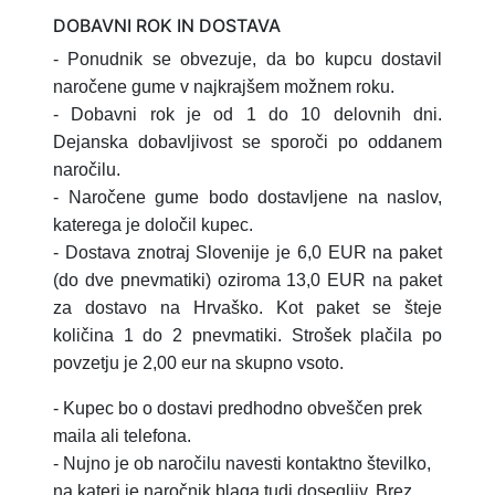
DOBAVNI ROK IN DOSTAVA
- Ponudnik se obvezuje, da bo kupcu dostavil
naročene gume v najkrajšem možnem roku.
- Dobavni rok je od 1 do 10 delovnih dni.
Dejanska dobavljivost se sporoči po oddanem
naročilu.
- Naročene gume bodo dostavljene na naslov,
katerega je določil kupec.
- Dostava znotraj Slovenije je 6,0 EUR na paket
(do dve pnevmatiki) oziroma 13,0 EUR na paket
za dostavo na Hrvaško.
Kot paket se šteje
količina 1 do 2 pnevmatiki.
Strošek plačila po
povzetju je 2,00 eur na skupno vsoto.
- Kupec bo o dostavi predhodno obveščen prek
maila ali telefona.
- Nujno je ob naročilu navesti kontaktno številko,
na kateri je naročnik blaga tudi dosegljiv. Brez