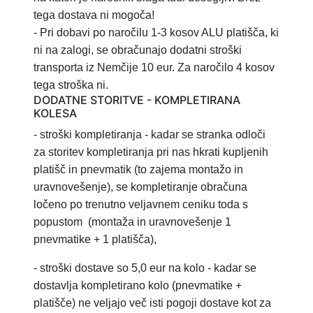
tega dostava ni mogoča!
- Pri dobavi po naročilu 1-3 kosov ALU platišča, ki
ni na zalogi, se obračunajo dodatni stroški
transporta iz Nemčije 10 eur. Za naročilo 4 kosov
tega stroška ni.
DODATNE STORITVE - KOMPLETIRANA
KOLESA
- stroški kompletiranja
- kadar se stranka odloči
za storitev
kompletiranja pri nas hkrati kupljenih
platišč in pnevmatik (to zajema montažo in
uravnovešenje), se kompletiranje obračuna
ločeno po trenutno veljavnem ceniku toda s
popustom
(montaža in uravnovešenje 1
pnevmatike + 1 platišča),
-
stroški dostave so 5,0 eur na kolo - kadar se
dostavlja kompletirano kolo (pnevmatike +
platišče) ne veljajo več isti pogoji dostave kot za