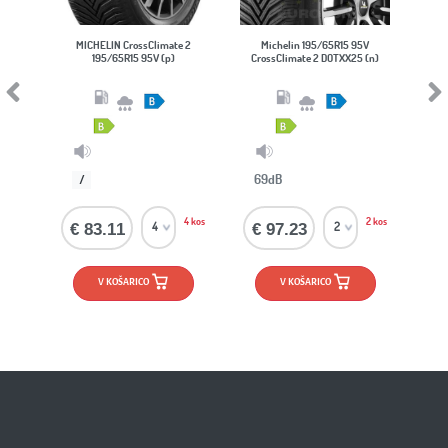
MICHELIN CrossClimate 2
Michelin 195/65R15 95V
Nexen
195/65R15 95V (p)
CrossClimate 2 DOTXX25 (n)
19
Previous
Next
69dB
72dB
/
4 kos
2 kos
€ 83.11
€ 97.23
€ 61
V KOŠARICO
V KOŠARICO
V